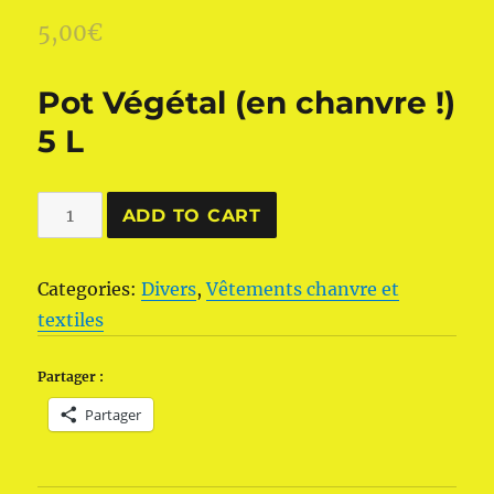
5,00
€
Pot Végétal (en chanvre !)
5 L
Pot
ADD TO CART
Végétal
(en
Categories:
Divers
,
Vêtements chanvre et
chanvre
textiles
!)
5
Partager :
L
Partager
quantity