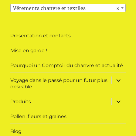
Vêtements chanvre et textiles
×
Présentation et contacts
Mise en garde !
Pourquoi un Comptoir du chanvre et actualité
ouvrir
Voyage dans le passé pour un futur plus
le
désirable
sous-
menu
ouvrir
Produits
le
sous-
menu
Pollen, fleurs et graines
Blog