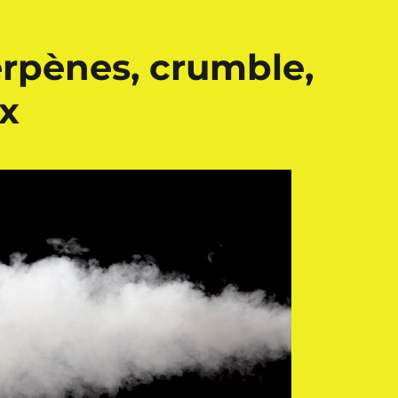
erpènes, crumble,
ux