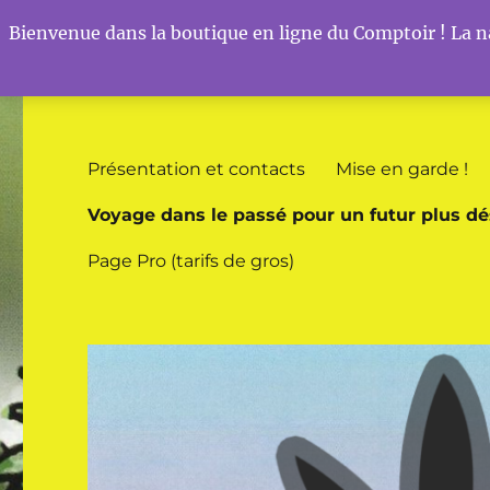
Bienvenue dans la boutique en ligne du Comptoir ! La na
Comptoir du Chanvre
Vos boutiques bio dédiées au chanvre à Sierck-les-Bains
Présentation et contacts
Mise en garde !
Voyage dans le passé pour un futur plus dé
Page Pro (tarifs de gros)