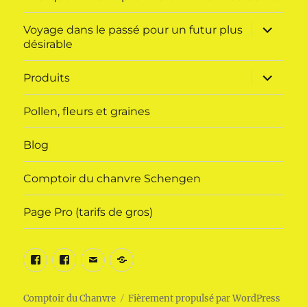
ouvrir
Voyage dans le passé pour un futur plus
le
désirable
sous-
menu
ouvrir
Produits
le
sous-
menu
Pollen, fleurs et graines
Blog
Comptoir du chanvre Schengen
Page Pro (tarifs de gros)
Facebook
Facebook
E-
Mon
Comptoir
Schengen
mail
compte
France
(Lux)
Comptoir du Chanvre
Fièrement propulsé par WordPress