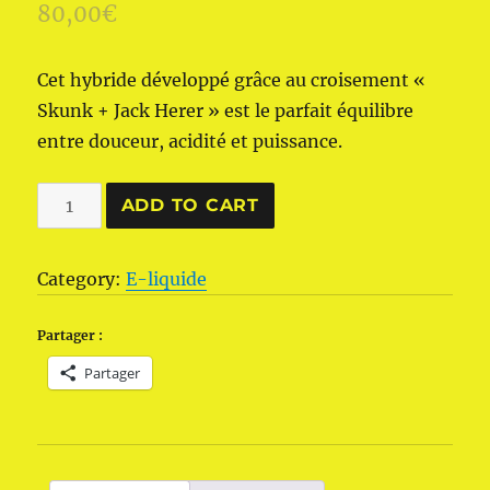
80,00
€
Cet hybride développé grâce au croisement «
Skunk + Jack Herer » est le parfait équilibre
entre douceur, acidité et puissance.
Greeneo
ADD TO CART
Candy
Jack
Category:
E-liquide
800
mg
Partager :
CBD
Partager
quantity