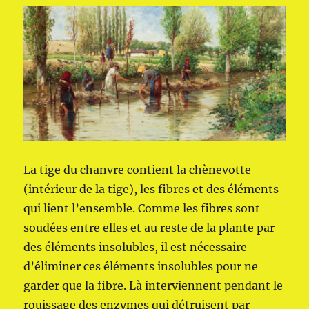
La tige du chanvre contient la chènevotte
(intérieur de la tige), les fibres et des éléments
qui lient l’ensemble. Comme les fibres sont
soudées entre elles et au reste de la plante par
des éléments insolubles, il est nécessaire
d’éliminer ces éléments insolubles pour ne
garder que la fibre. Là interviennent pendant le
rouissage des enzymes qui détruisent par