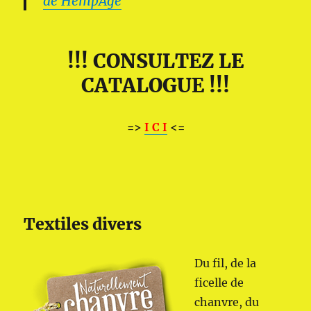
de HempAge
!!! CONSULTEZ LE
CATALOGUE !!!
=>
I C I
<=
Textiles divers
Du fil, de la
ficelle de
chanvre, du