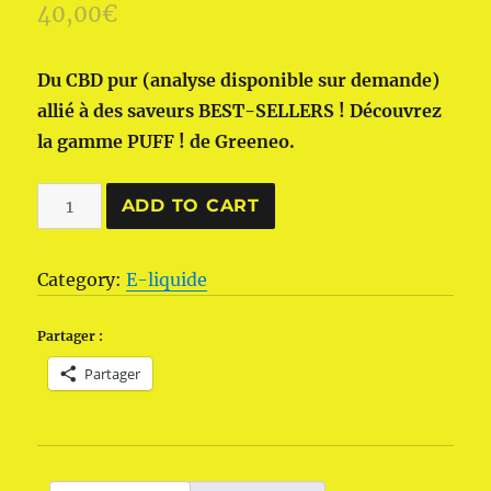
40,00
€
Du CBD pur (analyse disponible sur demande)
allié à des saveurs BEST-SELLERS ! Découvrez
la gamme PUFF ! de Greeneo.
Greeneo
ADD TO CART
Fresh
Puff
Category:
E-liquide
!
400
Partager :
mg
Partager
CBD
quantity