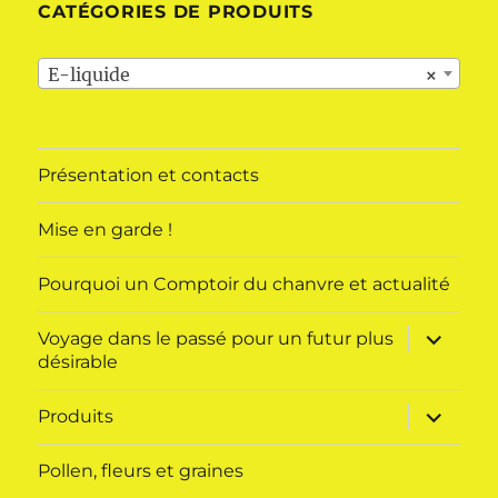
CATÉGORIES DE PRODUITS
E-liquide
×
Présentation et contacts
Mise en garde !
Pourquoi un Comptoir du chanvre et actualité
ouvrir
Voyage dans le passé pour un futur plus
le
désirable
sous-
menu
ouvrir
Produits
le
sous-
menu
Pollen, fleurs et graines