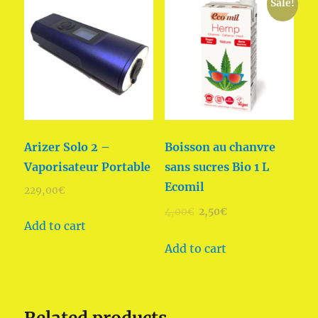
Sale!
Arizer Solo 2 –
Boisson au chanvre
Vaporisateur Portable
sans sucres Bio 1 L
Ecomil
229,00
€
4,00
€
2,50
€
Add to cart
Add to cart