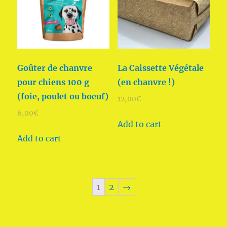
Goûter de chanvre
La Caissette Végétale
pour chiens 100 g
(en chanvre !)
(foie, poulet ou boeuf)
12,00
€
6,00
€
Add to cart
Add to cart
1
2
→