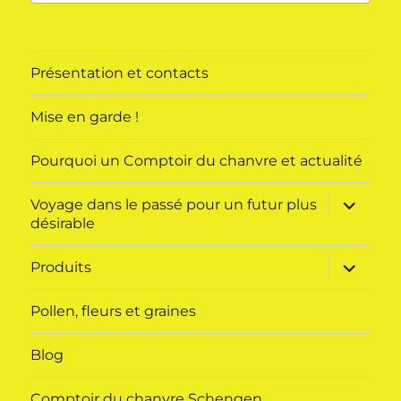
Présentation et contacts
Mise en garde !
Pourquoi un Comptoir du chanvre et actualité
ouvrir
Voyage dans le passé pour un futur plus
le
désirable
sous-
menu
ouvrir
Produits
le
sous-
menu
Pollen, fleurs et graines
Blog
Comptoir du chanvre Schengen