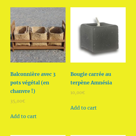
Balconnière avec 3
Bougie carrée au
pots végétal (en
terpène Amnésia
chanvre !)
10,00
€
35,00
€
Add to cart
Add to cart