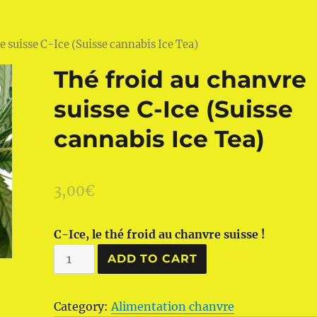
e suisse C-Ice (Suisse cannabis Ice Tea)
Thé froid au chanvre
suisse C-Ice (Suisse
cannabis Ice Tea)
3,00
€
C-Ice, le thé froid au chanvre suisse !
Thé
ADD TO CART
froid
au
Category:
Alimentation chanvre
chanvre