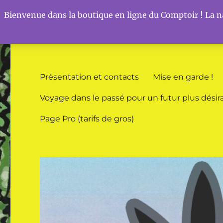
Bienvenue dans la boutique en ligne du Comptoir ! La na
Comptoir du Chanvre
Vos boutiques bio dédiées au chanvre à Sierck-les-Bains
Présentation et contacts
Mise en garde !
Voyage dans le passé pour un futur plus désir
Page Pro (tarifs de gros)