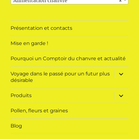
Alimentation chanvre
×
Présentation et contacts
Mise en garde !
Pourquoi un Comptoir du chanvre et actualité
ouvrir
Voyage dans le passé pour un futur plus
le
désirable
sous-
menu
ouvrir
Produits
le
sous-
menu
Pollen, fleurs et graines
Blog