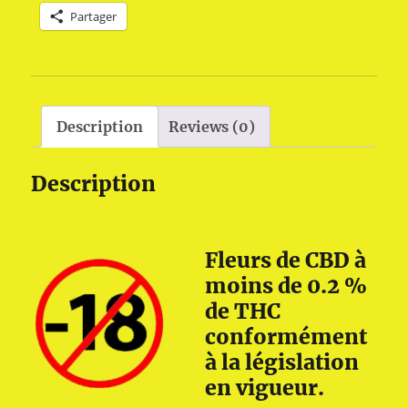
Partager
kg)
quantity
Description
Reviews (0)
Description
Fleurs de CBD à
moins de 0.2 %
de THC
conformément
à la législation
en vigueur.