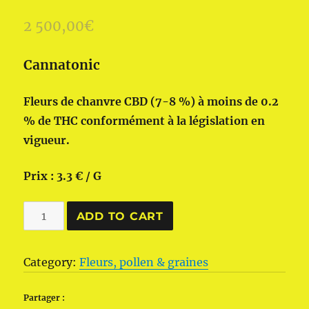
2 500,00
€
Cannatonic
Fleurs de chanvre CBD (7-8 %) à moins de 0.2
% de THC conformément à la législation en
vigueur.
Prix : 3.3 € / G
Fleur
ADD TO CART
de
chanvre
Category:
Fleurs, pollen & graines
Blue
Dream
Partager :
(1