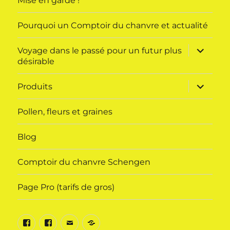
Mise en garde !
Pourquoi un Comptoir du chanvre et actualité
ouvrir
Voyage dans le passé pour un futur plus
le
désirable
sous-
menu
ouvrir
Produits
le
sous-
menu
Pollen, fleurs et graines
Blog
Comptoir du chanvre Schengen
Page Pro (tarifs de gros)
Facebook
Facebook
E-
Mon