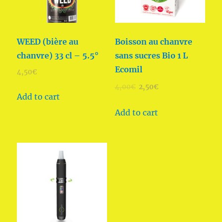
WEED (bière au
Boisson au chanvre
chanvre) 33 cl – 5.5°
sans sucres Bio 1 L
Ecomil
4,50
€
4,00
€
2,50
€
Add to cart
Add to cart