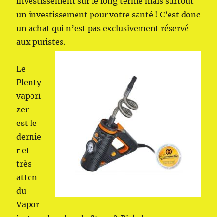
investissement sur le long terme mais surtout
un investissement pour votre santé ! C’est donc
un achat qui n’est pas exclusivement réservé
aux puristes.
Le
Plenty
vapori
zer
est le
dernie
r et
très
atten
du
Vapor