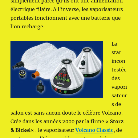
simplement parce qu’ils ont une alimentation
électrique filaire. A l’inverse, les vaporisateurs
portables fonctionnent avec une batterie que
l’on recharge.
La
star
incon
testée
des
vapori
sateur
s de
salon est sans aucun doute le célèbre Volcano.
Crée dans les années 2000 par la firme «
Storz
& Bickel
« , le vaporisateur
Volcano Classic
, de