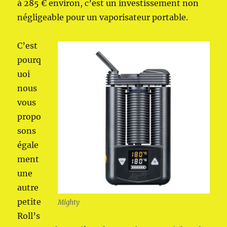
à 285 € environ, c’est un investissement non
négligeable pour un vaporisateur portable.
C’est
pourq
uoi
nous
vous
propo
sons
égale
ment
une
autre
petite
Mighty
Roll’s