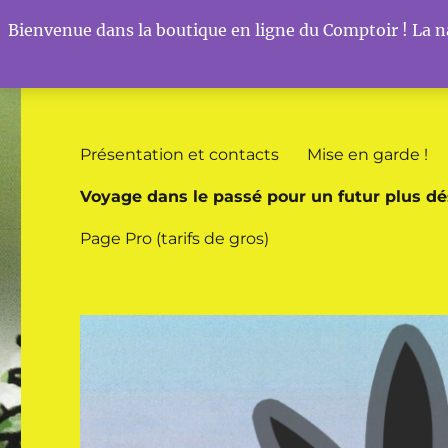
Bienvenue dans la boutique en ligne du Comptoir ! La na
Comptoir du Chanvre
Vos boutiques bio dédiées au chanvre à Sierck-les-Bains
Présentation et contacts
Mise en garde !
Voyage dans le passé pour un futur plus dé
Page Pro (tarifs de gros)