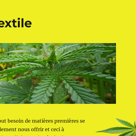
extile
out besoin de matières premières se
lement nous offrir et ceci à