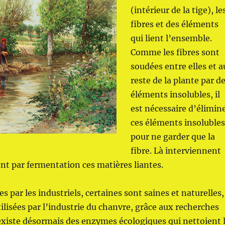
(intérieur de la tige), le
fibres et des éléments
qui lient l’ensemble.
Comme les fibres sont
soudées entre elles et a
reste de la plante par d
éléments insolubles, il
est nécessaire d’élimin
ces éléments insoluble
pour ne garder que la
fibre. Là interviennent
nt par fermentation ces matières liantes.
par les industriels, certaines sont saines et naturelles,
lisées par l’industrie du chanvre, grâce aux recherches
 existe désormais des enzymes écologiques qui nettoient 