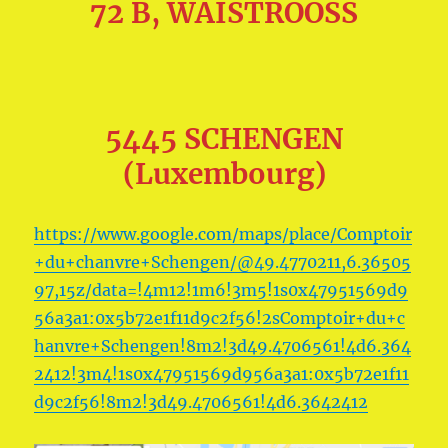
72 B, WÄISTROOSS
5445 SCHENGEN
(Luxembourg)
https://www.google.com/maps/place/Comptoir
+du+chanvre+Schengen/@49.4770211,6.36505
97,15z/data=!4m12!1m6!3m5!1s0x47951569d9
56a3a1:0x5b72e1f11d9c2f56!2sComptoir+du+c
hanvre+Schengen!8m2!3d49.4706561!4d6.364
2412!3m4!1s0x47951569d956a3a1:0x5b72e1f11
d9c2f56!8m2!3d49.4706561!4d6.3642412