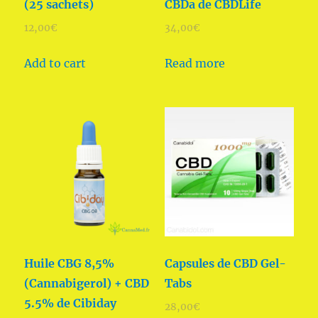
(25 sachets)
CBDa de CBDLife
12,00
€
34,00
€
Add to cart
Read more
Huile CBG 8,5%
Capsules de CBD Gel-
(Cannabigerol) + CBD
Tabs
5.5% de Cibiday
28,00
€