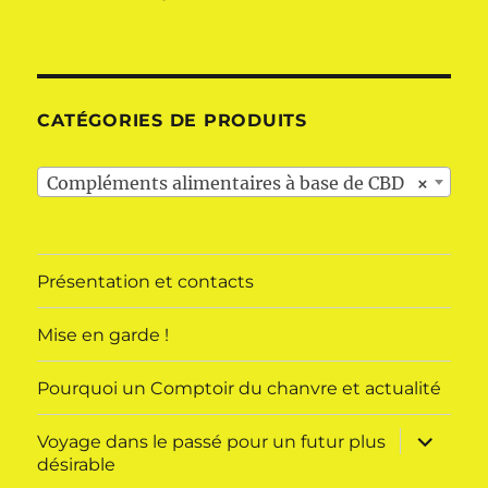
CATÉGORIES DE PRODUITS
Compléments alimentaires à base de CBD
×
Présentation et contacts
Mise en garde !
Pourquoi un Comptoir du chanvre et actualité
ouvrir
Voyage dans le passé pour un futur plus
le
désirable
sous-
menu