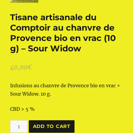
Tisane artisanale du
Comptoir au chanvre de
Provence bio en vrac (10
g) – Sour Widow
40,00
€
Infusions au chanvre de Provence bio en vrac +
Sour Widow. 10 g.
CBD > 5 %
Tisane
ADD TO CART
artisanale