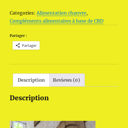
du
Categories:
Alimentation chanvre
,
Comptoir
Compléments alimentaires à base de CBD
au
chanvre
Partager :
de
Partager
Provence
bio
en
vrac
(10
Description
Reviews (0)
g)
-
Description
Sour
Widow
quantity