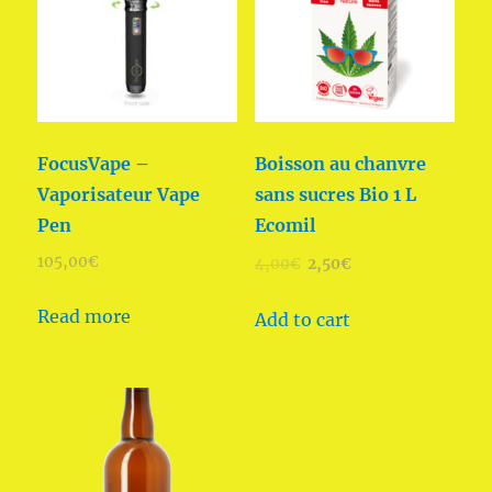
FocusVape –
Boisson au chanvre
Vaporisateur Vape
sans sucres Bio 1 L
Pen
Ecomil
105,00
€
4,00
€
2,50
€
Read more
Add to cart