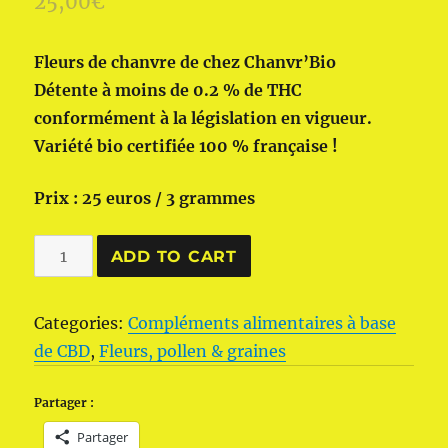
25,00
€
Fleurs de chanvre de chez Chanvr’Bio
Détente à moins de 0.2 % de THC
conformément à la législation en vigueur.
Variété bio certifiée 100 % française !
Prix : 25 euros / 3 grammes
Fleurs
ADD TO CART
de
chanvre
Categories:
Compléments alimentaires à base
CBD
de CBD
,
Fleurs, pollen & graines
Bio
pour
Partager :
infusion
Partager
de