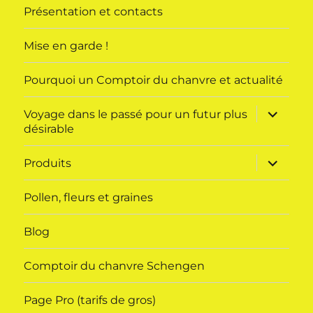
Présentation et contacts
Mise en garde !
Pourquoi un Comptoir du chanvre et actualité
ouvrir
Voyage dans le passé pour un futur plus
le
désirable
sous-
menu
ouvrir
Produits
le
sous-
menu
Pollen, fleurs et graines
Blog
Comptoir du chanvre Schengen
Page Pro (tarifs de gros)