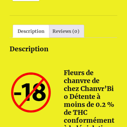
chez
Chanvr'Bio
Détente
quantity
Description
Reviews (0)
Description
Fleurs de
chanvre de
chez Chanvr’Bi
o Détente à
moins de 0.2 %
de THC
conformément