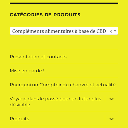
CATÉGORIES DE PRODUITS
Compléments alimentaires à base de CBD
×
Présentation et contacts
Mise en garde !
Pourquoi un Comptoir du chanvre et actualité
ouvrir
Voyage dans le passé pour un futur plus
le
désirable
sous-
menu
ouvrir
Produits
le
sous-