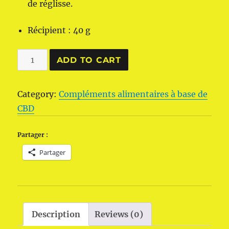
de réglisse.
Récipient : 40 g
Infusion
ADD TO CART
ou
tisane
Category:
Compléments alimentaires à base de
CBD
CBD
Relax
MyCBD
Partager :
(25
Partager
sachets)
quantity
Description
Reviews (0)