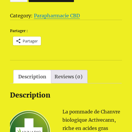
organique
Activecann
Category:
Parapharmacie CBD
de
Annabis
Partager :
50
Partager
ml
quantity
Description
Reviews (0)
Description
La pommade de Chanvre
biologique Activecann,
riche en acides gras