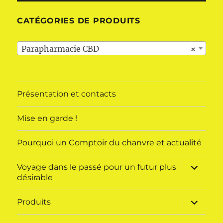
CATÉGORIES DE PRODUITS
Parapharmacie CBD
×
Présentation et contacts
Mise en garde !
Pourquoi un Comptoir du chanvre et actualité
ouvrir
Voyage dans le passé pour un futur plus
le
désirable
sous-
menu
ouvrir
Produits
le
sous-