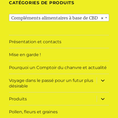
CATÉGORIES DE PRODUITS
Compléments alimentaires à base de CBD
×
Présentation et contacts
Mise en garde !
Pourquoi un Comptoir du chanvre et actualité
ouvrir
Voyage dans le passé pour un futur plus
le
désirable
sous-
menu
ouvrir
Produits
le
sous-
menu
Pollen, fleurs et graines